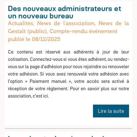
l’Inno
Des nouveaux administrateurs et
Gesta
un nouveau bureau
:
Actualités, News de l’association, News de la
résul
Gestalt (public), Compte-rendu événement
de
publié le 08/12/2025
publique
l’édit
2025
Ce contenu est réservé aux adhérents à jour de leur
cotisation. Connectez-vous si vous êtes adhérent, ou rendez-
vous sur la page d’adhésion pour nous rejoindre ou renouveler
votre adhésion. Si vous avez renouvelé votre adhésion avec
l’option « Paiement manuel », votre accès sera activé à
réception de votre règlement. Pour en savoir plus sur notre
association, c’est ici.
de
Lire la suite
Des
nouv
admin