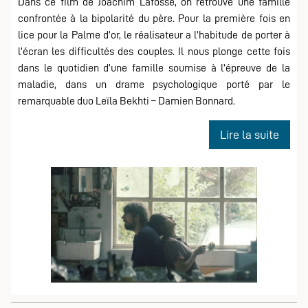
Dans ce film de Joachim Lafosse, on retrouve une famille
confrontée à la bipolarité du père. Pour la première fois en
lice pour la Palme d’or, le réalisateur a l’habitude de porter à
l’écran les difficultés des couples. Il nous plonge cette fois
dans le quotidien d’une famille soumise à l’épreuve de la
maladie, dans un drame psychologique porté par le
remarquable duo Leïla Bekhti – Damien Bonnard.
de
Lire la suite
Ciné
:
Les
intran