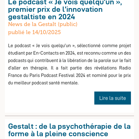
Le podcast « Je vois quelqu’un »,
et
premier prix de l’innovation
un
gestaltiste en 2024
nouv
News de la Gestalt (public)
burea
publié le 14/10/2025
publique
Le podcast « Je vois quelqu’un », sélectionné comme projet
étudiant par En-Contacts en 2024, est reconnu comme un des
podcasts qui contribuent à la libération de la parole sur le fait
d’aller en thérapie. Il a fait partie des révélations Radio
France du Paris Podcast Festival 2024 et nominé pour le prix
du meilleur podcast santé mentale.
de
Lire la suite
Le
podca
« Je
Gestalt : de la psychothérapie de la
vois
forme à la pleine conscience
quelq