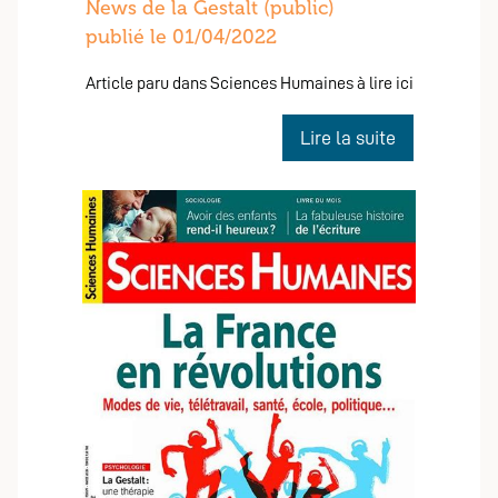
News de la Gestalt (public)
premi
publié le 01/04/2022
publique
prix
de
Article paru dans Sciences Humaines à lire ici
l’inno
de
Lire la suite
gesta
Gestalt
en
:
2024
de
la
psychothéra
de
la
forme
à
la
pleine
conscience