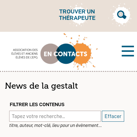
Aller
directement
TROUVER UN
THÉRAPEUTE
au
Ouvrir
contenu
ou
fermer
le
formul
Men
de
recher
News de la gestalt
FILTRER LES CONTENUS
Filtrer
Effacer
les
titre, auteur, mot-clé, lieu pour un évènement…
contenus