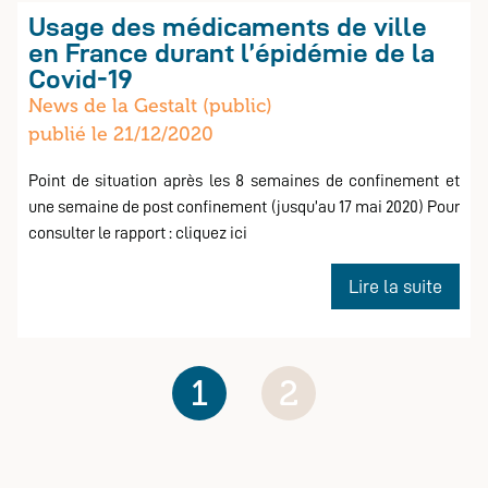
Usage des médicaments de ville
en France durant l’épidémie de la
Covid-19
News de la Gestalt (public)
publié le 21/12/2020
publique
Point de situation après les 8 semaines de confinement et
une semaine de post confinement (jusqu’au 17 mai 2020) Pour
consulter le rapport : cliquez ici
de
Lire la suite
Usag
des
médi
1
2
de
ville
en
Franc