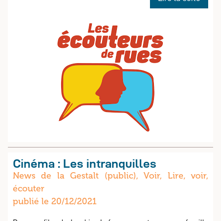
Les
écout
de
rue
Cinéma : Les intranquilles
News de la Gestalt (public), Voir, Lire, voir,
écouter
publié le 20/12/2021
publique